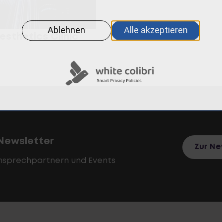
sthetics Clinic
Newsletter
Zur N
Ansprechpartnern und Events