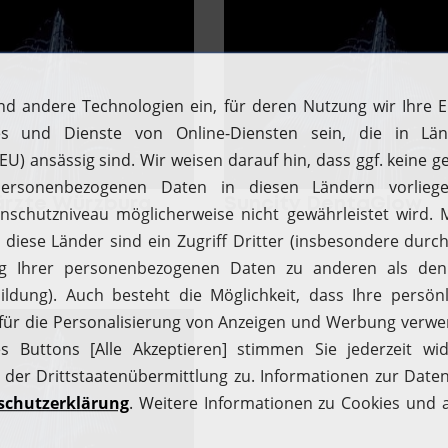
ärzte Würzburg
Suncity DentaGlow