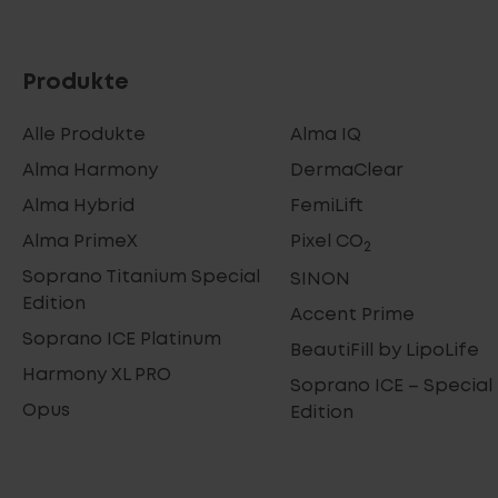
Produkte
Alle Produkte
Alma IQ
Alma Harmony
DermaClear
Alma Hybrid
FemiLift
Alma PrimeX
Pixel CO
2
Soprano Titanium Special
SINON
Edition
Accent Prime
Soprano ICE Platinum
BeautiFill by LipoLife
Harmony XL PRO
Soprano ICE – Special
Opus
Edition