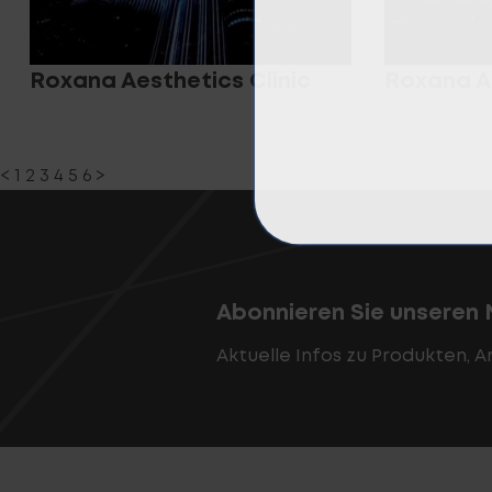
Roxana Aesthetics Clinic
Roxana Ae
<
1
2
3
4
5
6
>
Abonnieren Sie unseren 
Aktuelle Infos zu Produkten, 