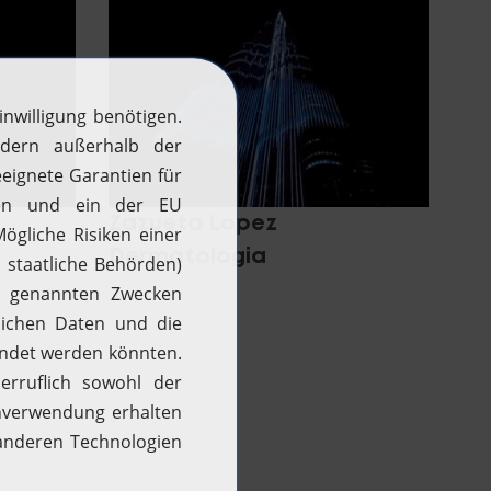
Zazueta Lopez
Dermatologia