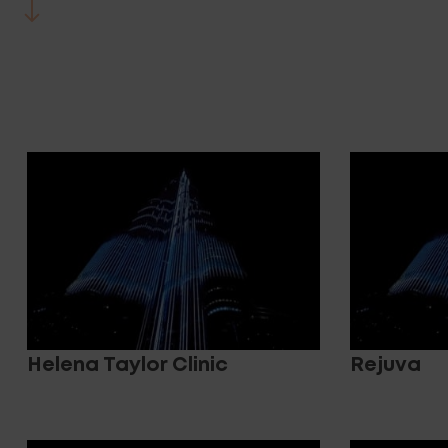
Helena Taylor Clinic
Rejuva