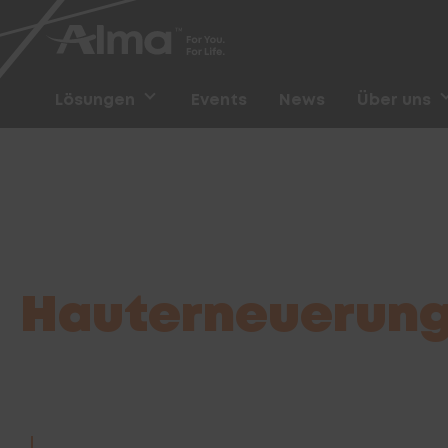
Lösungen
Events
News
Über uns
Startseite
/
Anbieter finden
Seite 3
Hauterneuerun