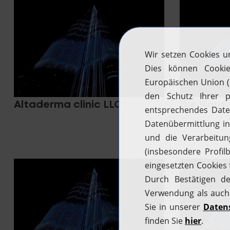
Altaderma clinic LLC
Die Haut