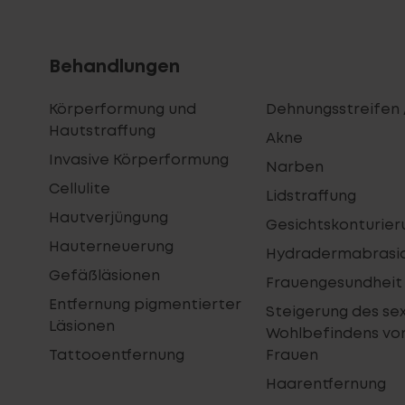
Behandlungen
Körperformung und
Dehnungsstreifen 
Hautstraffung
Akne
Invasive Körperformung
Narben
Cellulite
Lidstraffung
Hautverjüngung
Gesichtskonturier
Hauterneuerung
Hydradermabrasi
Gefäßläsionen
Frauengesundheit
Entfernung pigmentierter
Steigerung des se
Läsionen
Wohlbefindens vo
Tattooentfernung
Frauen
Haarentfernung