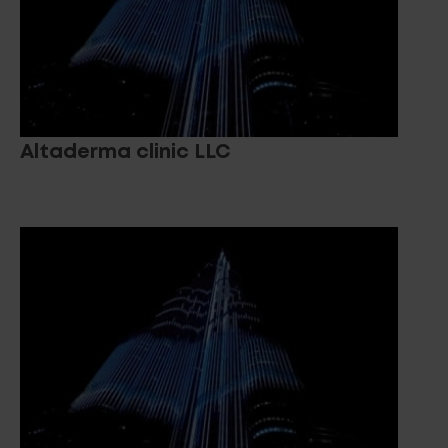
Altaderma clinic LLC