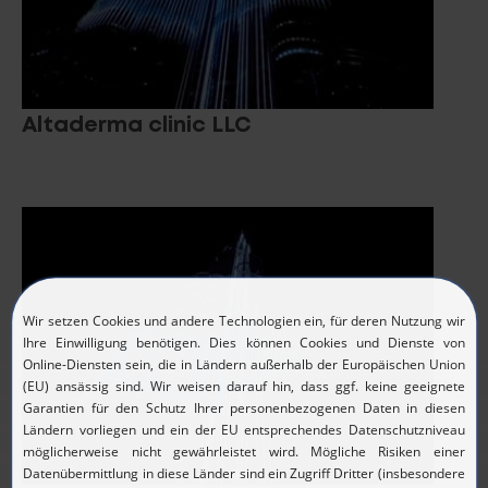
Altaderma clinic LLC