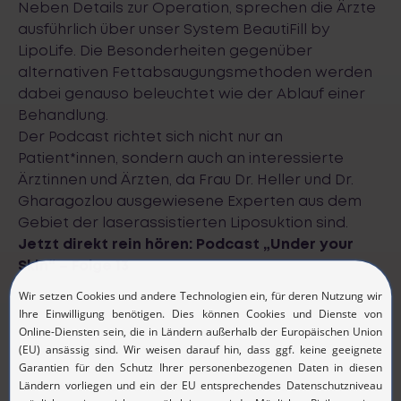
Neben Details zur Operation, sprechen die Ärzte
ausführlich über unser System
BeautiFill by
LipoLife
. Die Besonderheiten gegenüber
alternativen Fettabsaugungsmethoden werden
dabei genauso beleuchtet wie der Ablauf einer
Behandlung.
Der Podcast richtet sich nicht nur an
Patient*innen, sondern auch an interessierte
Ärztinnen und Ärzten, da Frau Dr. Heller und Dr.
Gharagozlou ausgewiesene Experten aus dem
Gebiet der laserassistierten Liposuktion sind.
Jetzt direkt rein hören:
Podcast „Under your
Skin“ – Folge 13