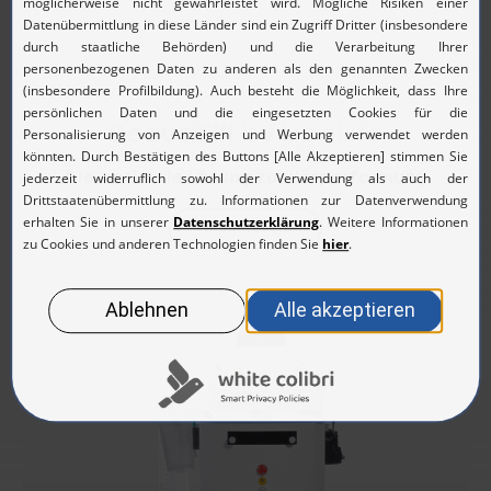
BeautiFill
by LipoLife
Die optimale Lösung zur Körperformung
Mehr lesen