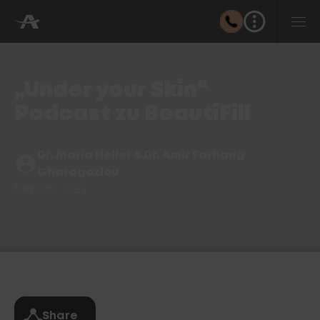
„Under your Skin“
Podcast zu BeautiFill
Dr. Maria Heller & Dr. Amir Farhang
Gharagozlou
Sep. 25, 2022
Share