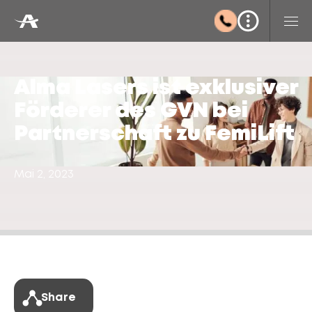
Alma Lasers ist exklusiver
Förderer des GVN bei
Partnerschaft zu FemiLift
Mai 2, 2023
Share