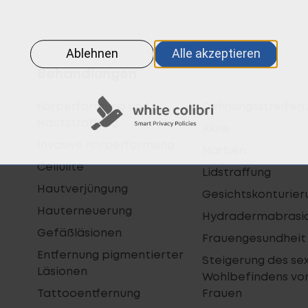
Behandlungen
Körperformung und
Dehnungsstreifen 
Hautstraffung
Akne
Invasive Körperformung
Narben
Cellulite
Lidstraffung
Hautverjüngung
Gesichtskonturier
Hauterneuerung
Hydradermabrasi
Gefäßläsionen
Frauengesundheit
Entfernung pigmentierter
Steigerung des se
Läsionen
Wohlbefindens vo
Tattooentfernung
Frauen