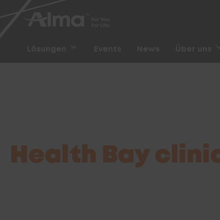
Lösungen
Events
News
Über uns
Startseite
/
Anbieter finden
/
Health Bay clinic , Al Was
Health Bay clinic