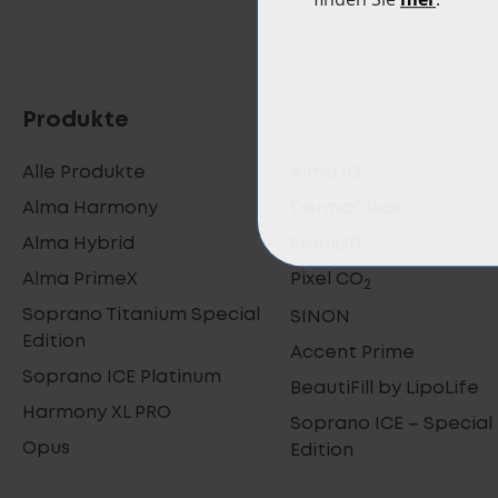
Produkte
Alle Produkte
Alma IQ
Alma Harmony
DermaClear
Alma Hybrid
FemiLift
Alma PrimeX
Pixel CO
2
Soprano Titanium Special
SINON
Edition
Accent Prime
Soprano ICE Platinum
BeautiFill by LipoLife
Harmony XL PRO
Soprano ICE – Special
Opus
Edition