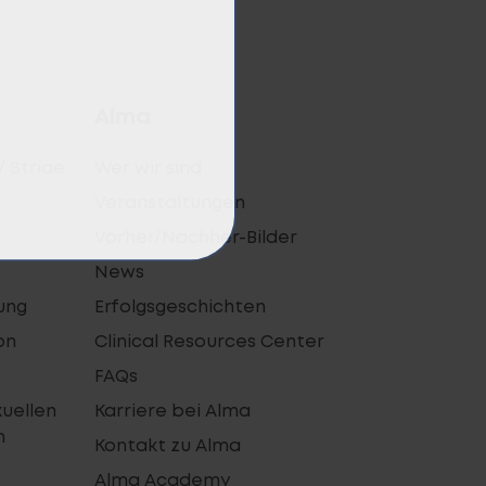
Alma
/ Striae
Wer wir sind
Veranstaltungen
Vorher/Nachher-Bilder
News
ung
Erfolgsgeschichten
on
Clinical Resources Center
FAQs
xuellen
Karriere bei Alma
n
Kontakt zu Alma
Alma Academy