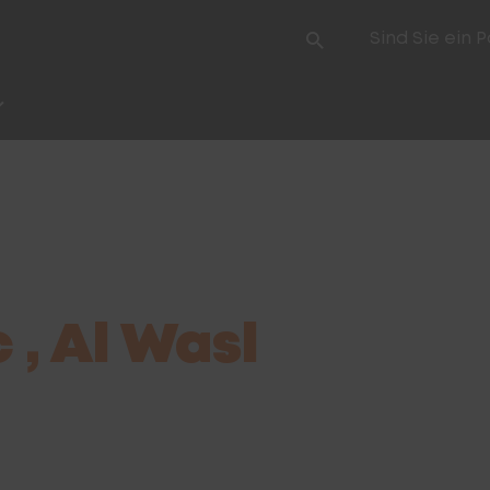
Sind Sie ein 
l
 , Al Wasl