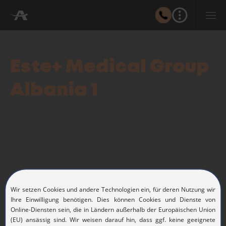
Este+ Medical Group
Albania 1